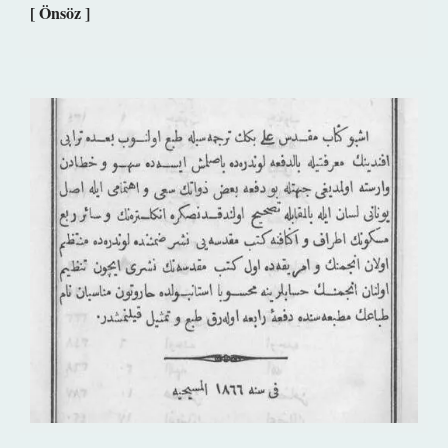
[ Önsöz ]