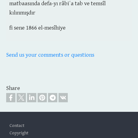
matbaasında defa-yı râbiʿa tab ve temsîl
kılınmışdır
fi sene 1866 el-mesîhiye
Send us your comments or questions
Share
Footer
Contact
Copyright