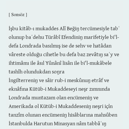
[ Sonsöz ]
İşbu kitâb-ı mukaddes Alî Beḡiŋ tercümesiyle tabʿ
olunup baʿdehu Türâbî Efendiniŋ marifetiyle bi'l-
defa Londrada basılmış ise de sehv ve hatâdan
vâreste olduğu cihetle bu defa baz zevâtıŋ saʿy ve
ihtimâmı ile âsıl Yûnânî lisân ile bi'l-mukâbele
tashîh olundukdan soŋra
İngilterreniŋ ve sâir rub-i meskûnuŋ etrâf ve
eknâfına Kütüb-i Mukaddeseyi neşr zımnında
Londrada muntazam olan encümeniŋ ve
Amerikada ol Kütüb-i Mukaddeseniŋ neşri içỉn
tanzîm olunan encümeniŋ hisâblarına mahsûben
İstanbulda Harutun Minasyan nâm tabbâʿıŋ