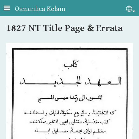
Skip to main content
Osmanlıca Kelam
Sel
1827 NT Title Page & Errata