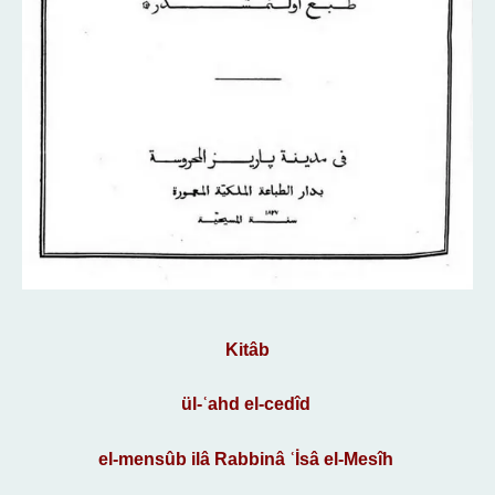
Kitâb
ül-ʿahd el-cedîd
el-mensûb ilâ Rabbinâ ʿİsâ el-Mesîh