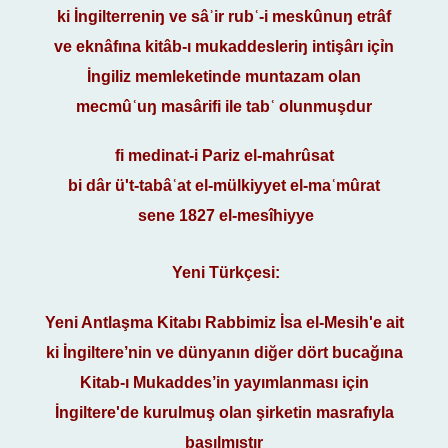
ki İngilterreniŋ ve sâʾir rubʿ-i meskûnuŋ etrâf
ve eknâfına kitâb-ı mukaddesleriŋ intişârı içỉn
İngiliz memleketinde muntazam olan
mecmûʿuŋ masârifi ile tabʿ olunmuşdur
fi medinat-i Pariz el-mahrûsat
bi dâr ü't-tabâʿat el-mülkiyyet el-maʿmûrat
sene 1827 el-mesîhiyye
Yeni Türkçesi:
Yeni Antlaşma Kitabı Rabbimiz İsa el-Mesih'e ait
ki İngiltere’nin ve dünyanın diğer dört bucağına
Kitab-ı Mukaddes’in yayımlanması için
İngiltere'de kurulmuş olan şirketin masrafıyla
basılmıştır