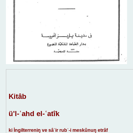
Kitâb
ü'l-ʿahd el-
ʿ
atîk
ki İngilterreniŋ ve sâʾir rubʿ-i meskûnuŋ etrâf