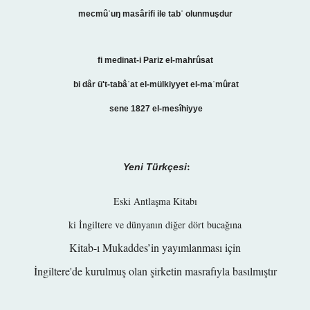
mecmûʿuŋ masârifi ile
tabʿ olunmuşdur
fi medinat-i Pariz el-mahrûsat
bi dâr ü't-tabâʿat el-mülkiyyet el-maʿmûrat
sene 1827 el-mesîhiyye
:
Yeni Türkçesi
Eski Antlaşma Kitabı
ki İngiltere ve dünyanın diğer dört bucağına
Kitab-ı Mukaddes’in yayımlanması için
İngiltere'de kurulmuş olan şirketin masrafıyla basılmıştır