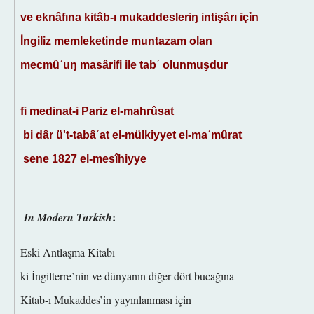
ve eknâfına kitâb-ı mukaddesleriŋ intişârı içỉn
İngiliz memleketinde muntazam olan
mecmûʿuŋ masârifi ile
tabʿ olunmuşdur
fi medinat-i Pariz el-mahrûsat
bi dâr ü't-tabâʿat el-mülkiyyet el-maʿmûrat
sene 1827 el-mesîhiyye
:
In Modern Turkish
Eski Antlaşma Kitabı
ki İngilterre’nin ve dünyanın diğer dört bucağına
Kitab-ı Mukaddes’in yayınlanması için