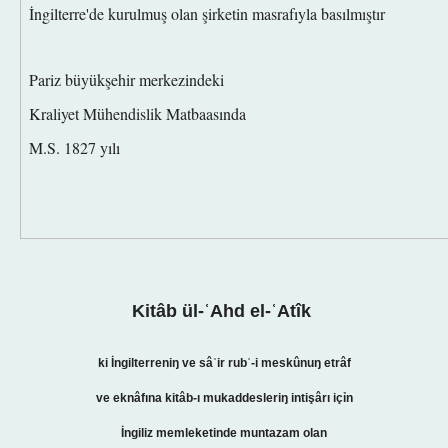
İngilterre'de kurulmuş olan şirketin masrafıyla basılmıştır
Pariz büyükşehir merkezindeki
Kraliyet Mühendislik Matbaasında
M.S. 1827 yılı
Kitâb
ül-ʿAhd el-
ʿ
Atîk
ki İngilterreniŋ ve sâʾir rubʿ-i meskûnuŋ etrâf
ve eknâfına kitâb-ı mukaddesleriŋ intişârı içỉn
İngiliz memleketinde muntazam olan