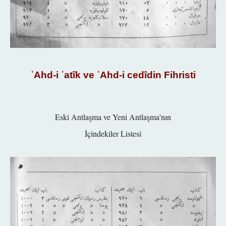
ʿAhd-i ʿatîk ve ʿAhd-i cedî
din Fihristi
Eski Antlaşma ve Yeni Antlaşma'nın
İçindekiler Listesi