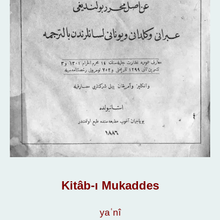
Kitâb-ı Mukaddes
yaʿnî