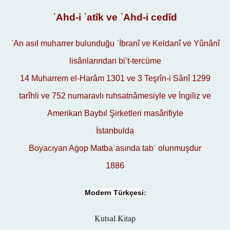
ʿAhd-i ʿatîk ve ʿAhd-i cedî
d
ʿAn asıl muharrer bulunduğu ʿİbranî ve Keldanî ve Yûnânî
lisânlarından bi’t-tercüme
14 Muharrem el-Harâm 1301 ve 3 Teşrîn-i Sânî 1299
tarîhli ve 752 numaravlı ruhsatnâmesiyle ve İngiliz ve
Amerikan Baybıl Şirketleri masârifiyle
İstanbulda
Boyacıyan Aġop Matbaʿasında tabʿ olunmuşdur
1886
:
Modern Türkçesi
Kutsal Kitap