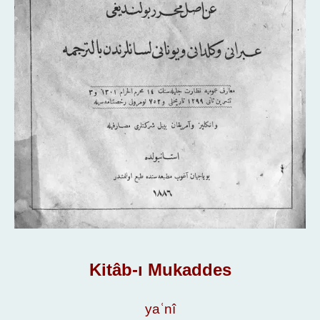
Kitâb-ı Mukaddes
yaʿnî