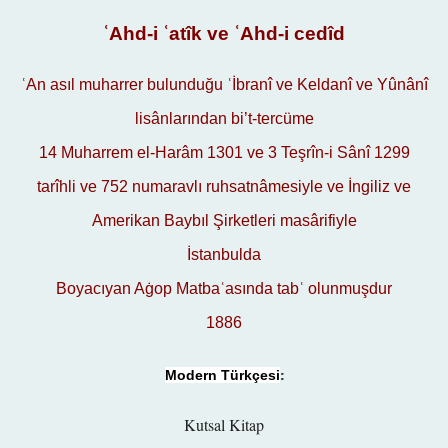
ʿAhd-i ʿatîk ve ʿAhd-i cedî
d
ʿAn asıl muharrer bulunduğu ʿİbranî ve Keldanî ve Yûnânî
lisânlarından bi’t-tercüme
14 Muharrem el-Harâm 1301 ve 3 Teşrîn-i Sânî 1299
tarîhli ve 752 numaravlı ruhsatnâmesiyle ve İngiliz ve
Amerikan Baybıl Şirketleri masârifiyle
İstanbulda
Boyacıyan Aġop Matbaʿasında tabʿ olunmuşdur
1886
:
Modern Türkçesi
Kutsal Kitap