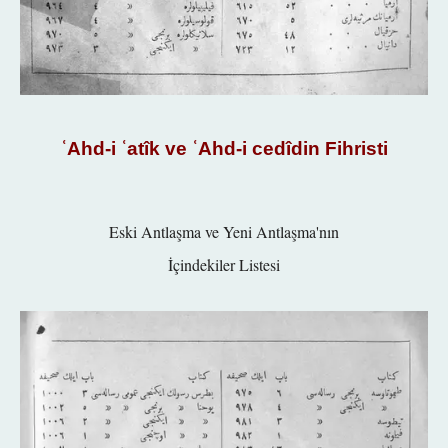
ʿAhd-i ʿatîk ve ʿAhd-i cedî
din Fihristi
Eski Antlaşma ve Yeni Antlaşma'nın
İçindekiler Listesi