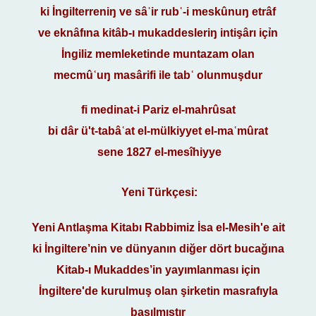
ki İngilterreniŋ ve sâʾir rubʿ-i meskûnuŋ etrâf
ve eknâfına kitâb-ı mukaddesleriŋ intişârı içỉn
İngiliz memleketinde muntazam olan
mecmûʿuŋ masârifi ile tabʿ olunmuşdur
fi medinat-i Pariz el-mahrûsat
bi dâr ü't-tabâʿat el-mülkiyyet el-maʿmûrat
sene 1827 el-mesîhiyye
Yeni Türkçesi:
Yeni Antlaşma Kitabı Rabbimiz İsa el-Mesih'e ait
ki İngiltere’nin ve dünyanın diğer dört bucağına
Kitab-ı Mukaddes’in yayımlanması için
İngiltere'de kurulmuş olan şirketin masrafıyla
basılmıştır