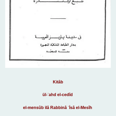
Kitâb
ül-ʿahd el-cedîd
el-mensûb ilâ Rabbinâ ʿİsâ el-Mesîh