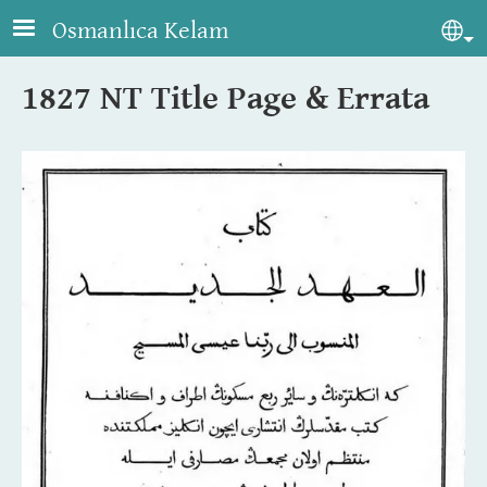
Skip to main content
Osmanlıca Kelam
Sel
1827 NT Title Page & Errata