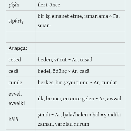
pîşîn
ileri, önce
bir işi emanet etme, ısmarlama ~ Fa.
sipâriş
sipār-
Arapça:
cesed
beden, vücut ~ Ar. casad
cezâ
bedel, ödünç ~ Ar. cazā
cümle
herkes, bir şeyin tümü ~ Ar. cumlat
evvel,
ilk, birinci, en önce gelen ~ Ar. awwal
evvelki
şimdi ~ Ar. ḥālā/hālen < ḥāl = şimdiki
hâlâ
zaman, varolan durum