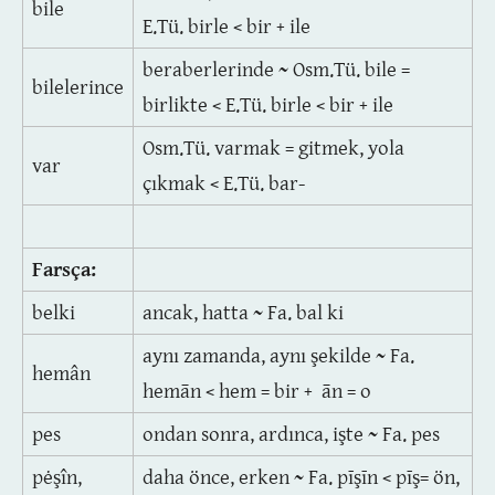
bile
E.Tü. birle < bir + ile
beraberlerinde ~ Osm.Tü. bile =
bilelerince
birlikte < E.Tü. birle < bir + ile
Osm.Tü. varmak = gitmek, yola
var
çıkmak < E.Tü. bar-
Farsça:
belki
ancak, hatta ~ Fa. bal ki
aynı zamanda, aynı şekilde ~ Fa.
hemân
hemān < hem = bir + ān = o
pes
ondan sonra, ardınca, işte ~ Fa. pes
pėşîn,
daha önce, erken ~ Fa. pīşīn < pīş= ön,