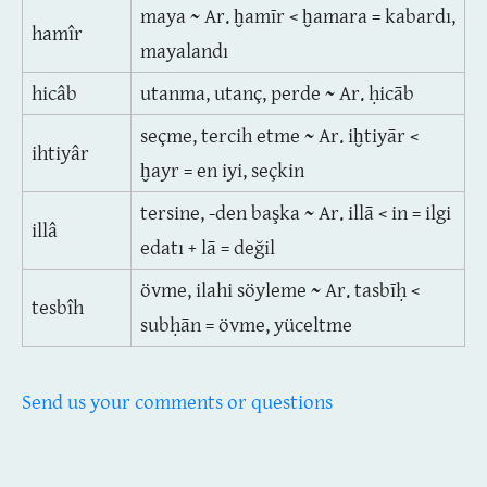
maya ~ Ar. ḫamīr < ḫamara = kabardı,
hamîr
mayalandı
hicâb
utanma, utanç, perde ~ Ar. ḥicāb
seçme, tercih etme ~ Ar. iḫtiyār <
ihtiyâr
ḫayr = en iyi, seçkin
tersine, -den başka ~ Ar. illā < in = ilgi
illâ
edatı + lā = değil
övme, ilahi söyleme ~ Ar. tasbīḥ <
tesbîh
subḥān = övme, yüceltme
Send us your comments or questions