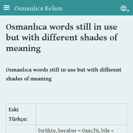
Skip to main content
Osmanlıca Kelam
Sel
Osmanlıca words still in use
but with different shades of
meaning
Osmanlıca words still in use but with different
shades of meaning
Eski
Türkçe:
birlikte, beraber ~ Osm.Tü. bile <