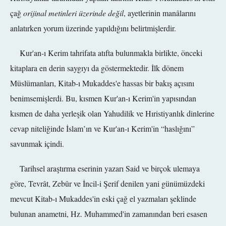
çağ
orijinal metinleri üzerinde değil
, ayetlerinin manâlarını
anlatırken yorum üzerinde yapıldığını belirtmişlerdir.
Kur'an-ı Kerim tahrifata atıfta bulunmakla birlikte, önceki
kitaplara en derin saygıyı da göstermektedir. İlk dönem
Müslümanları, Kitab-ı Mukaddes'e hassas bir bakış açısını
benimsemişlerdi. Bu, kısmen Kur'an-ı Kerim'in yapısından
kısmen de daha yerleşik olan Yahudilik ve Hıristiyanlık dinlerine
cevap niteliğinde İslam’ın ve Kur'an-ı Kerim'in “haslığını”
savunmak içindi.
Tarihsel araştırma eserinin yazarı Said ve birçok ulemaya
göre, Tevrât, Zebûr ve İncil-i Şerif denilen yani günümüzdeki
mevcut Kitab-ı Mukaddes'in eski çağ el yazmaları şeklinde
bulunan anametni, Hz. Muhammed'in zamanından beri esasen