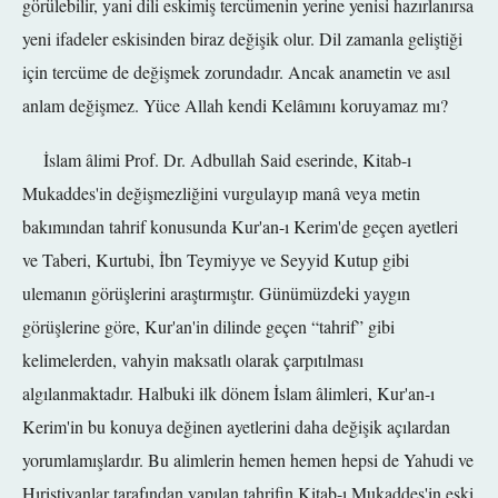
görülebilir, yani dili eskimiş tercümenin yerine yenisi hazırlanırsa
yeni ifadeler eskisinden biraz değişik olur. Dil zamanla geliştiği
için tercüme de değişmek zorundadır. Ancak anametin ve asıl
anlam değişmez. Yüce Allah kendi Kelâmını koruyamaz mı?
İslam âlimi Prof. Dr. Adbullah Said eserinde, Kitab-ı
Mukaddes'in değişmezliğini vurgulayıp manâ veya metin
bakımından tahrif konusunda Kur'an-ı Kerim'de geçen ayetleri
ve Taberi, Kurtubi, İbn Teymiyye ve Seyyid Kutup gibi
ulemanın görüşlerini araştırmıştır. Günümüzdeki yaygın
görüşlerine göre, Kur'an'in dilinde geçen “tahrif” gibi
kelimelerden, vahyin maksatlı olarak çarpıtılması
algılanmaktadır. Halbuki ilk dönem İslam âlimleri, Kur'an-ı
Kerim'in bu konuya değinen ayetlerini daha değişik açılardan
yorumlamışlardır. Bu alimlerin hemen hemen hepsi de Yahudi ve
Hıristiyanlar tarafından yapılan tahrifin Kitab-ı Mukaddes'in eski