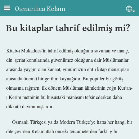
Skip to main content
Osmanlıca Kelam
Sel
Bu kitaplar tahrif edilmiş mi?
Kitab-ı Mukaddes’in tahrif edilmiş olduğunu savunan ve inanç,
din, şeriat konularında güvenilmez olduğuna dair Müslümanlar
arasında yaygın olan kanaat, günümüzün ehl-i kitap mensupları
arasında önemli bir gerilim kaynağıdır. Bu popüler bir görüş
olmasına rağmen, ilk dönem Müslüman âlimlerinin çoğu Kur'an-
ı Kerim metninin bu husustaki manâsını tefsir ederken daha
dikkatli davranmışlardır.
Osmanlı Türkçesi ya da Modern Türkçe’ye hatta her hangi bir
dile çevrilen Kelâmullah önceki tercümelerden farklı gibi