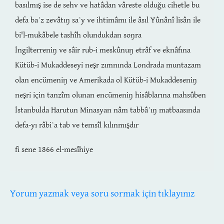
basılmış ise de sehv ve hatâdan vâreste olduğu cihetle bu
defa baʿz zevâtıŋ saʿy ve ihtimâmı ile âsıl Yûnânî lisân ile
bi'l-mukâbele tashîh olundukdan soŋra
İngilterreniŋ ve sâir rub-i meskûnuŋ etrâf ve eknâfına
Kütüb-i Mukaddeseyi neşr zımnında Londrada muntazam
olan encümeniŋ ve Amerikada ol Kütüb-i Mukaddeseniŋ
neşri için tanzîm olunan encümeniŋ hisâblarına mahsûben
İstanbulda Harutun Minasyan nâm tabbâʿıŋ matbaasında
defa-yı râbiʿa tab ve temsîl kılınmışdır
fi sene 1866 el-mesîhiye
Yorum yazmak veya soru sormak için tıklayınız