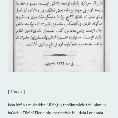
[ Sönsöz ]
İşbu kitâb-ı mukaddes Alî Beḡiŋ tercümesiyle tabʿ olunup
baʿdehu Türâbî Efendiniŋ marifetiyle bi'l-defa Londrada