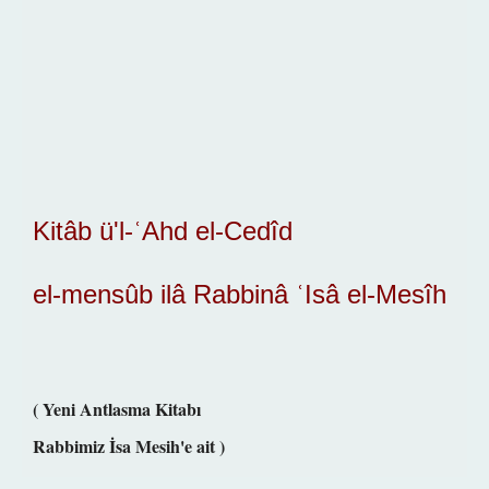
Kitâb ü'l-ʿAhd el-Cedîd
el-mensûb ilâ Rabbinâ ʿIsâ el-Mesîh
( Yeni Antlasma Kitabı
Rabbimiz İsa Mesih'e ait )