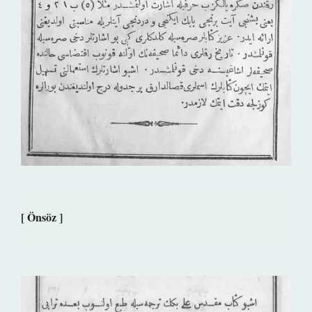
[ Önsöz ]