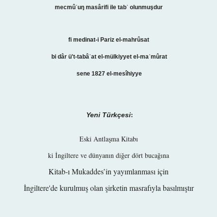
mecmûʿuŋ masârifi ile
tabʿ olunmuşdur
fi medinat-i Pariz el-mahrûsat
bi dâr ü't-tabâʿat el-mülkiyyet el-maʿmûrat
sene 1827 el-mesîhiyye
:
Yeni Türkçesi
Eski Antlaşma Kitabı
ki İngiltere ve dünyanın diğer dört bucağına
Kitab-ı Mukaddes’in yayımlanması için
İngiltere'de kurulmuş olan şirketin masrafıyla basılmıştır