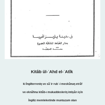
Kitâb
ül-ʿAhd el-
ʿ
Atîk
ki İngilterreniŋ ve sâʾir rubʿ-i meskûnuŋ etrâf
ve eknâfına kitâb-ı mukaddesleriŋ intişârı içỉn
İngiliz memleketinde muntazam olan