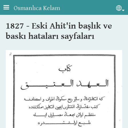
Skip to main content
Osmanlıca Kelam
Sel
1827 - Eski Ahit'in başlık ve
baskı hataları sayfaları