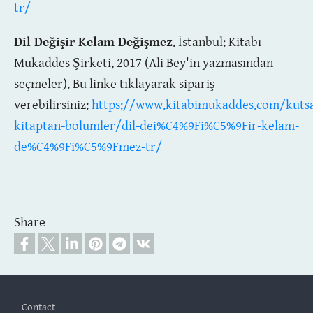
tr/
Dil Değişir Kelam Değişmez
. İstanbul: Kitabı
Mukaddes Şirketi, 2017 (Ali Bey'in yazmasından
seçmeler). Bu linke tıklayarak sipariş
verebilirsiniz:
https://www.kitabimukaddes.com/kutsa
kitaptan-bolumler/dil-dei%C4%9Fi%C5%9Fir-kelam-
de%C4%9Fi%C5%9Fmez-tr/
Share
Footer
Contact