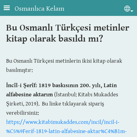
Skip to main content
Osmanlıca Kelam
Sel
Bu Osmanlı Türkçesi metinler
kitap olarak basıldı mı?
Bu Osmanlı Türkçesi metinlerin ikisi kitap olarak
basılmıştır:
İncîl-i Şerîf: 1819 baskısının 200. yılı, Latin
alfabesine aktarım
(İstanbul: Kitabı Mukaddes
Şirketi, 2019). Bu linke tıklayarak sipariş
verebilirsiniz:
https://www.kitabimukaddes.com/incil/incil-i-
%C5%9Ferif-1819-latin-alfabesine-aktar%C4%B1m-