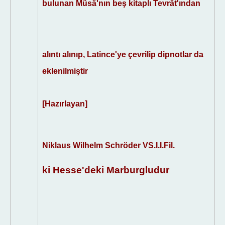
bulunan Mûsâ'nın beş kitaplı Tevrât'ından
alıntı alınıp, Latince'ye çevrilip dipnotlar da
eklenilmiştir
[Hazırlayan]
Niklaus Wilhelm Schröder VS.I.I.Fil.
ki Hesse'deki Marburgludur