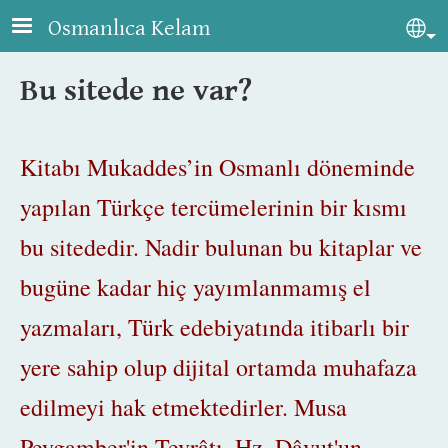
Skip to main content
Osmanlıca Kelam
Sel
Bu sitede ne var?
Kitabı Mukaddes’in Osmanlı döneminde
yapılan Türkçe tercümelerinin bir kısmı
bu sitededir. Nadir bulunan bu kitaplar ve
bugüne kadar hiç yayımlanmamış el
yazmaları, Türk edebiyatında itibarlı bir
yere sahip olup dijital ortamda muhafaza
edilmeyi hak etmektedirler. Musa
Peygamber'in Tevrâtı,
Hz. Dâvut'un