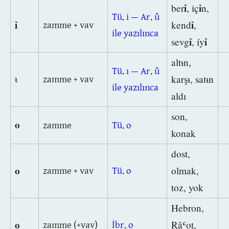
ỉ
ỉ
ber
, iç
n,
Tü. i — Ar. û
ỉ
ỉ
kend
,
zamme + vav
ile yazılınca
ỉ
ỉ
sevg
, íy
altᵼn,
Tü. ı — Ar. û
karşᵼ, satᵼn
ᵼ
zamme + vav
ile yazılınca
aldı
son,
o
zamme
Tü. o
konak
dost,
o
olmak,
zamme + vav
Tü. o
toz, yok
Hebron,
o
Râʿot,
zamme (+vav)
İbr. o