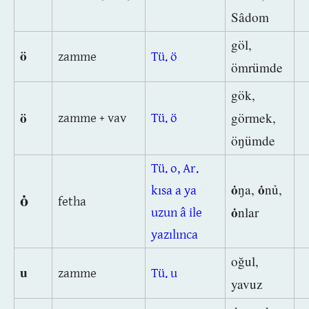
Sâdom
göl,
ö
zamme
Tü. ö
ömrümde
gök,
ö
görmek,
zamme + vav
Tü. ö
öŋümde
Tü. o, Ar.
ȯ
ȯ
ŋa,
nủ,
kısa a ya
ȯ
fetha
ȯ
nlar
uzun â ile
yazılınca
oğul,
u
zamme
Tü. u
yavuz