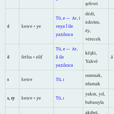
şehvet
dėdi,
Tü. e — Ar. i
ėderim,
ė
kesre + ye
veya î ile
ėy,
yazılınca
vėrecek
Tü. e — Ar.
kēşki,
ē
fetha + elif
â ile
ā
Yahvē
yazılınca
ısınmak,
ı
kesre
Tü. ı
ırlamak
yakın, yıl,
ı, ıy
kesre + ye
Tü. ı
babasıyla
akıbet,