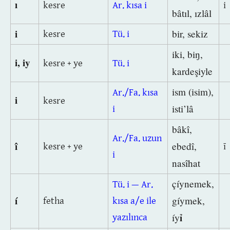
ı
kesre
Ar. kısa i
i
bâtıl, ızlâl
i
bir, sekiz
kesre
Tü. i
iki, biŋ,
i, iy
kesre + ye
Tü. i
kardeşiyle
ism (isim),
Ar./Fa. kısa
i
kesre
isti’lâ
i
bâkî,
Ar./Fa. uzun
î
ebedî,
kesre + ye
ī
i
nasîhat
çíynemek,
Tü. i — Ar.
í
gíymek,
fetha
kısa a/e ile
ỉ
íy
yazılınca