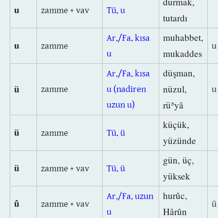
durmak,
u
zamme + vav
Tü. u
tutardı
muhabbet,
Ar./Fa. kısa
u
zamme
u
mukaddes
u
düşman,
Ar./Fa. kısa
ü
nüzul,
zamme
u (nadiren
u
rüʾyâ
uzun u)
küçük,
ü
zamme
Tü. ü
yüzünde
gün, üç,
ü
zamme + vav
Tü. ü
yüksek
hurûc,
Ar./Fa. uzun
û
zamme + vav
Hârûn
u