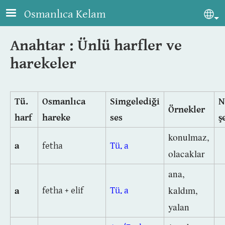
Skip to main content
Osmanlıca Kelam
Sel
Anahtar : Ünlü harfler ve
harekeler
Tü.
Osmanlıca
Simgelediği
N
Örnekler
harf
hareke
ses
ş
konulmaz,
a
fetha
Tü. a
olacaklar
ana,
a
kaldım,
fetha + elif
Tü. a
yalan