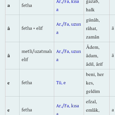
ġazab,
Ar./Fa. kısa
a
fetha
halk
a
günâh,
Ar./Fa. uzun
â
râhat,
fetha + elif
ā
a
zamân
Âdem,
metli/uzatmalı
Ar./Fa. uzun
â
âdam,
ā
elif
a
âdil, ârif
beni, her
e
kes,
fetha
Tü. e
geldim
efzal,
Ar./Fa. kısa
e
emlâk,
fetha
a
a