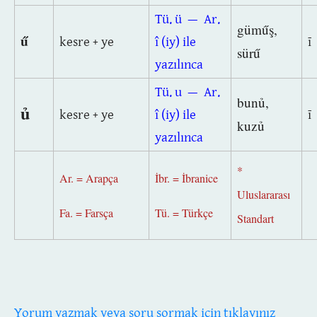
Tü. ü — Ar.
güműş,
ű
kesre + ye
î (iy) ile
ī
sürű
yazılınca
Tü. u — Ar.
bunủ,
ủ
kesre + ye
î (iy) ile
ī
kuzủ
yazılınca
*
Ar. = Arapça
İbr. = İbranice
Uluslararası
Fa. = Farsça
Tü. = Türkçe
Standart
Yorum yazmak veya soru sormak için tıklayınız