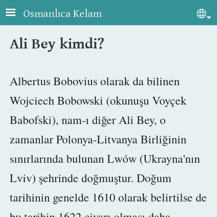
Skip to main content
Osmanlıca Kelam
Sel
Ali Bey kimdi?
Albertus Bobovius olarak da bilinen
Wojciech Bobowski (okunuşu Voyçek
Babofski), nam-ı diğer Ali Bey, o
zamanlar Polonya-Litvanya Birliğinin
sınırlarında bulunan Lwów
(Ukrayna'nın
Lviv)
şehrinde doğmuştur.
Doğum
tarihinin
genelde 1610 olarak belirtilse de
bu tarihin 1622 civarı olması daha