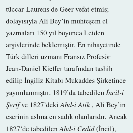
tüccar Laurens de Geer vefat etmiş;
dolayısıyla Ali Bey’in muhteşem el
yazmaları 150 yıl boyunca Leiden
arşivlerinde beklemiştir. En nihayetinde
Türk dilleri uzmanı Fransız Profesör
Jean-Daniel Kieffer tarafından tashih
edilip İngiliz Kitabı Mukaddes Şirketince
İncil-i
yayımlanmıştır. 1819’da tabedilen
Şerif
Ahd-i Atik
ve
1827’deki
, Ali Bey’in
eserinin aslına en sadık olanlarıdır. Ancak
Ahd-i Cedid
1827’de tabedilen
(İncil),