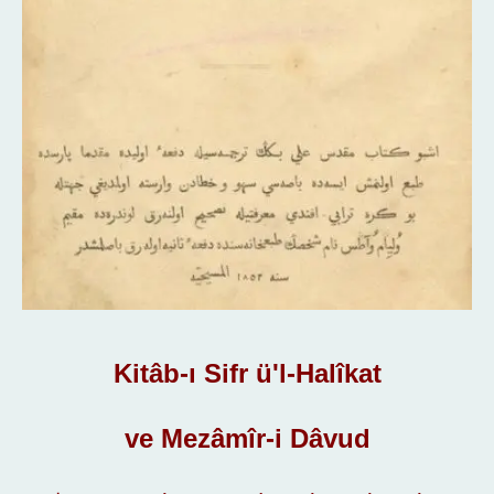
Kitâb-ı Sifr ü'l-Halîkat
ve Mezâmîr-i Dâvud