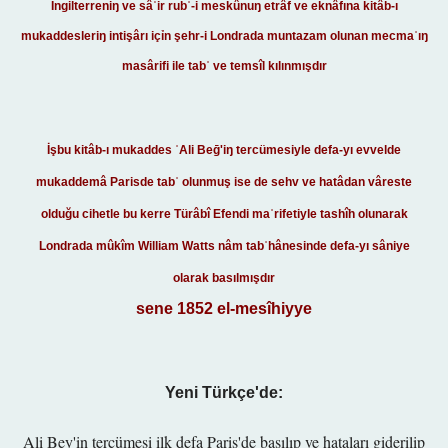
İngilterreniŋ ve sâʾir rubʿ-i meskûnuŋ etrâf ve eknâfına kitâb-ı
mukaddesleriŋ intişârı içỉn şehr-i Londrada muntazam olunan
mecmaʿıŋ
masârifi ile tabʿ ve temsîl kılınmışdır
İşbu kitâb-ı mukaddes ʿAli Beḡ'iŋ tercümesiyle defa-yı evvelde
mukaddemâ Parisde tabʿ olunmuş ise de sehv ve hatâdan vâreste
olduğu cihetle bu kerre Türâbî Efendi maʿrifetiyle tashîh olunarak
Londrada mûkîm William Watts nâm tabʿhânesinde defa-yı sâniye
olarak basılmışdır
sene 1852 el-mesîhiyye
Yeni Türkçe'de:
Ali Bey'in tercümesi ilk defa Paris'de basılıp ve hataları giderilip