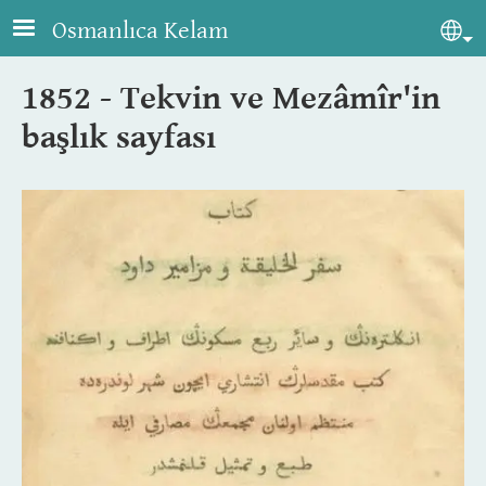
Skip to main content
Osmanlıca Kelam
Sel
1852 - Tekvin ve Mezâmîr'in
başlık sayfası