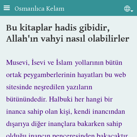
Skip to main content
Osmanlıca Kelam
Sel
Bu kitaplar hadis gibidir,
Allah'ın vahyi nasıl olabilirler
Musevi, İsevi ve İslam yollarının bütün
ortak peygamberlerinin hayatları bu web
sitesinde neşredilen yazıların
bütünündedir. Halbuki her hangi bir
inanca sahip olan kişi, kendi inancından
dışarıya diğer inançlara bakarken sahip
olduğu inancın penceresinden bakacaktır.