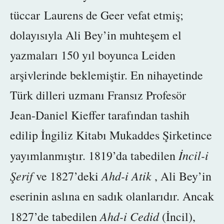
tüccar Laurens de Geer vefat etmiş;
dolayısıyla Ali Bey’in muhteşem el
yazmaları 150 yıl boyunca Leiden
arşivlerinde beklemiştir. En nihayetinde
Türk dilleri uzmanı Fransız Profesör
Jean-Daniel Kieffer tarafından tashih
edilip İngiliz Kitabı Mukaddes Şirketince
İncil-i
yayımlanmıştır. 1819’da tabedilen
Şerif
Ahd-i Atik
ve
1827’deki
, Ali Bey’in
eserinin aslına en sadık olanlarıdır. Ancak
Ahd-i Cedid
1827’de tabedilen
(İncil),