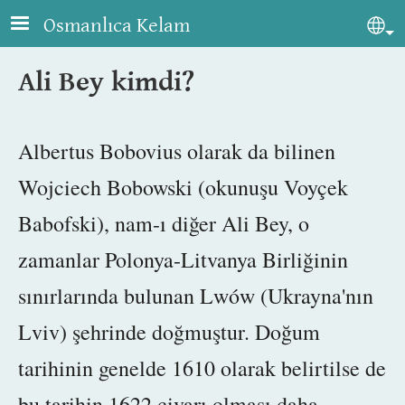
Skip to main content
Osmanlıca Kelam
Sel
Ali Bey kimdi?
Albertus Bobovius olarak da bilinen
Wojciech Bobowski (okunuşu Voyçek
Babofski), nam-ı diğer Ali Bey, o
zamanlar Polonya-Litvanya Birliğinin
sınırlarında bulunan Lwów
(Ukrayna'nın
Lviv)
şehrinde doğmuştur.
Doğum
tarihinin
genelde 1610 olarak belirtilse de
bu tarihin 1622 civarı olması daha