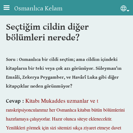
Skip to main content
Osmanlıca Kelam
Sel
Seçtiğim cildin diğer
bölümleri nerede?
Soru : Osmanlıca bir cildi seçtim; ama cildiın içindeki
kitapların bir teki veya çok azı görünüyor. Süleyman'ın
Emsâli, Zekerya Peygamber, ve Havârî Luka gibi diğer
kitapçıklar neden görünmüyor?
Kitabı Mukaddes uzmanlar ve
t
Cevap :
ranskripsiyoncularımız her Osmanlıca kitabın bütün bölümlerini
hazırlamaya çalışıyorlar. Hazır olunca siteye eklenecektir.
Yenilikleri görmek için sizi sitemizi sıkça ziyaret etmeye davet