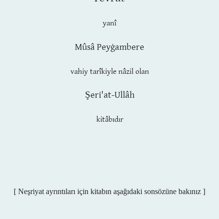
yanî
Mûsâ
Peyġambere
vahiy tarîkiyle
nâzil olan
Şeri'at-Ullâh
kitâbıdır
[ Neşriyat ayrıntıları için kitabın aşağıdaki sonsözüne bakınız ]