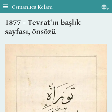
Skip to main content
Osmanlıca Kelam
Sel
1877 - Tevrat'ın başlık
sayfası, önsözü