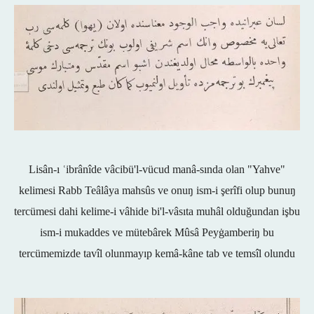
Lisân-ı ʿibrânîde vâcibü'l-vücud manâ-sında olan "Yahve"
kelimesi Rabb Teâlâya mahsûs ve onuŋ ism-i şerîfi olup bunuŋ
tercümesi dahi kelime-i vâhide bi'l-vâsıta muhâl olduğundan işbu
ism-i mukaddes ve mütebârek Mûsâ Peyġamberiŋ bu
tercümemizde tavîl olunmayıp kemâ-kâne tab ve temsîl olundu