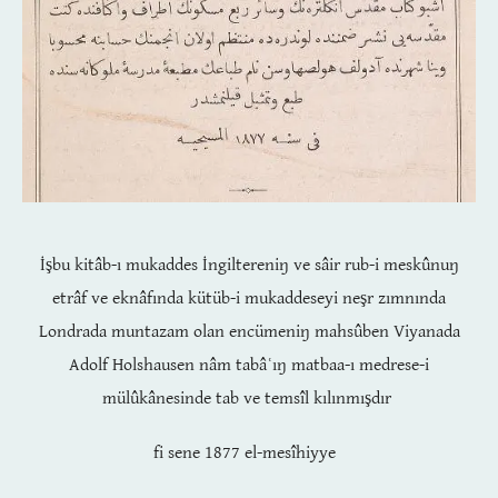
İşbu kitâb-ı mukaddes İngiltereniŋ ve sâ
ir rub
-i meskûnuŋ
etrâf ve eknâf
ında kütüb-i mukaddeseyi neşr zımn
ında
Londrada muntazam olan encüme
niŋ mahsûben Viyanada
Adolf Hols
hausen nâm tabâʿ
ıŋ matba
a
-ı medrese
-i
mülûkânesinde tab ve temsîl kılınmışdır
fi sene 1877 el-mesîhiyye