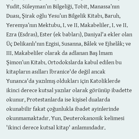
Yudit, Süleyman’ın Bilgeliği, Tobit, Manassa’nın
Duası, Şirak oğlu Yesu’un Bilgelik Kitabı, Baruh,
Yeremya’nın Mektubu, I. ve II. Makabeliler, I. ve II.
Ezra (Esdras), Ester (ek babları), Daniyal'a ekler olan
Üç Delikanlı'nın Ezgisi, Susanna, Bâlek ve Ejhelâk; ve
III. Makabeliler olarak da adlanan Baş İmam
Şimon’un Kitabı. Ortodokslarda kabul edilen bu
kitapların asılları İbranice'de değil ancak
Yunanca'da yazılmış oldukları için Katoliklerde
ikinci derece kutsal yazılar olarak görünüp ibadette
okunur, Protestanlarda ise kişisel dualarda
okunabilir fakat çoğunlukla ibadet ayinlerinde
okunmamaktadır. Yun. Deuterokanonik kelimesi
'ikinci derece kutsal kitap' anlamındadır.