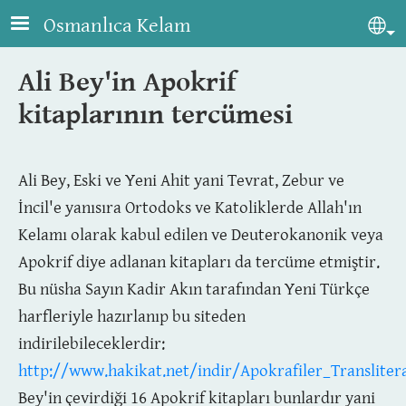
Skip to main content
Osmanlıca Kelam
Sel
Ali Bey'in Apokrif
kitaplarının tercümesi
Ali Bey, Eski ve Yeni Ahit yani Tevrat, Zebur ve
İncil'e yanısıra Ortodoks ve Katoliklerde Allah'ın
Kelamı olarak kabul edilen ve Deuterokanonik veya
Apokrif diye adlanan kitapları da tercüme etmiştir.
Bu nüsha Sayın Kadir Akın tarafından Yeni Türkçe
harfleriyle hazırlanıp bu siteden
indirilebileceklerdir:
http://www.hakikat.net/indir/Apokrafiler_Translite
Bey'in çevirdiği 16 Apokrif kitapları bunlardır yani