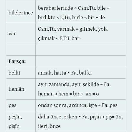
beraberlerinde ~ Osm.Tü. bile =
bilelerince
birlikte < E.Tü. birle < bir + ile
Osm.Tü. varmak = gitmek, yola
var
çıkmak < E.Tü. bar-
Farsça:
belki
ancak, hatta ~ Fa. bal ki
aynı zamanda, aynı şekilde ~ Fa.
hemân
hemān < hem = bir + ān = o
pes
ondan sonra, ardınca, işte ~ Fa. pes
pėşîn,
daha önce, erken ~ Fa. pīşīn < pīş= ön,
pîşîn
ileri, önce