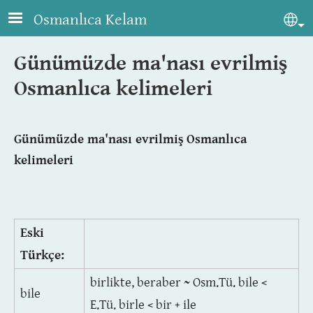
Skip to main content
Osmanlıca Kelam
Sel
Günümüzde ma'nası evrilmiş
Osmanlıca kelimeleri
Günümüzde ma'nası evrilmiş Osmanlıca
kelimeleri
Eski
Türkçe:
birlikte, beraber ~ Osm.Tü. bile <
bile
E.Tü. birle < bir + ile