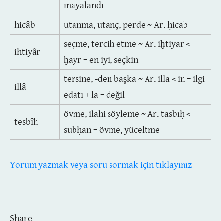
mayalandı
hicâb
utanma, utanç, perde ~ Ar. ḥicāb
seçme, tercih etme ~ Ar. iḫtiyār <
ihtiyâr
ḫayr = en iyi, seçkin
tersine, -den başka ~ Ar. illā < in = ilgi
illâ
edatı + lā = değil
övme, ilahi söyleme ~ Ar. tasbīḥ <
tesbîh
subḥān = övme, yüceltme
Yorum yazmak veya soru sormak için tıklayınız
Share