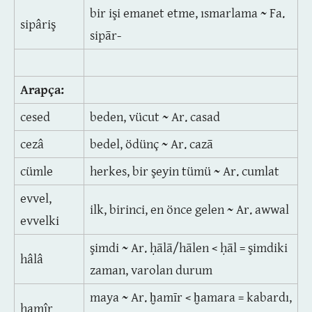
bir işi emanet etme, ısmarlama ~ Fa.
sipâriş
sipār-
Arapça:
cesed
beden, vücut ~ Ar. casad
cezâ
bedel, ödünç ~ Ar. cazā
cümle
herkes, bir şeyin tümü ~ Ar. cumlat
evvel,
ilk, birinci, en önce gelen ~ Ar. awwal
evvelki
şimdi ~ Ar. ḥālā/hālen < ḥāl = şimdiki
hâlâ
zaman, varolan durum
maya ~ Ar. ḫamīr < ḫamara = kabardı,
hamîr